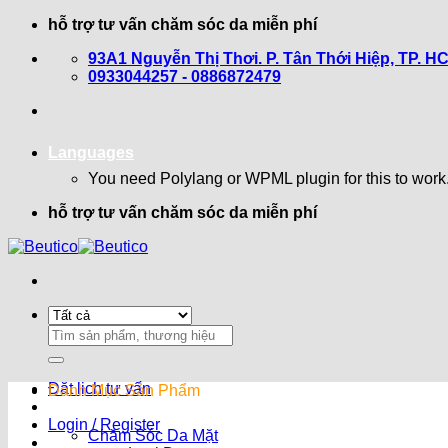
Bỏ
hỗ trợ tư vấn chăm sóc da miễn phí
qua
93A1 Nguyễn Thị Thơi. P. Tân Thới Hiệp, TP. H
nội
0933044257 - 0886872479
dung
Languages
You need Polylang or WPML plugin for this to work
hỗ trợ tư vấn chăm sóc da miễn phí
Search
for:
Đặt lịch tư vấn
Danh Mục Sản Phẩm
Login / Register
Chăm Sóc Da Mặt