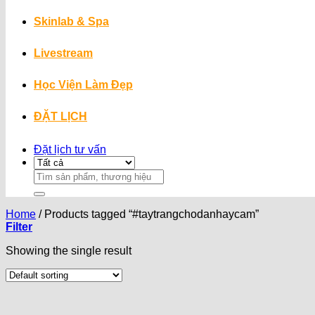
Skinlab & Spa
Livestream
Học Viện Làm Đẹp
ĐẶT LỊCH
Đặt lịch tư vấn
Search
for:
Home
/
Products tagged “#taytrangchodanhaycam”
Filter
Showing the single result