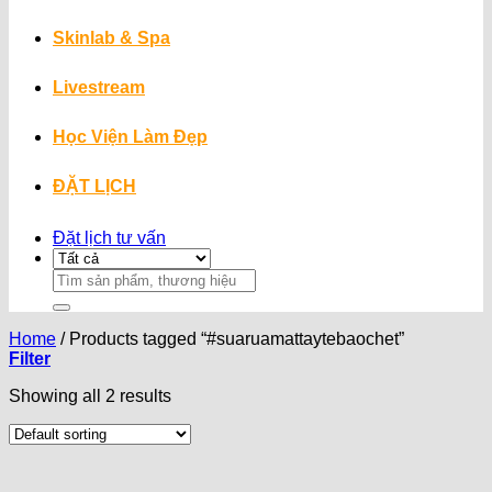
Skinlab & Spa
Livestream
Học Viện Làm Đẹp
ĐẶT LỊCH
Đặt lịch tư vấn
Search
for:
Home
/
Products tagged “#suaruamattaytebaochet”
Filter
Showing all 2 results