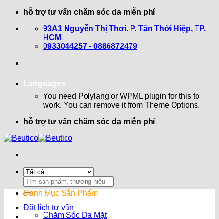
Bỏ
hỗ trợ tư vấn chăm sóc da miễn phí
qua
93A1 Nguyễn Thị Thơi. P. Tân Thới Hiệp, TP.
nội
HCM
dung
0933044257 - 0886872479
Languages
You need Polylang or WPML plugin for this to
work. You can remove it from Theme Options.
hỗ trợ tư vấn chăm sóc da miễn phí
Search
for:
Danh Mục Sản Phẩm
Đặt lịch tư vấn
Chăm Sóc Da Mặt