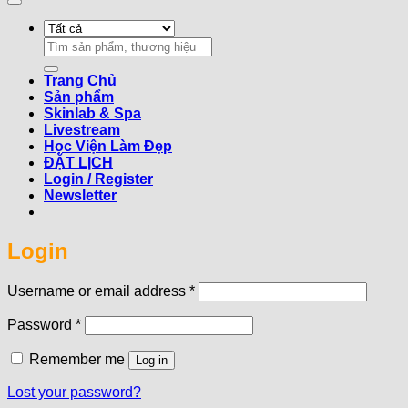
Search
for:
Trang Chủ
Sản phẩm
Skinlab & Spa
Livestream
Học Viện Làm Đẹp
ĐẶT LỊCH
Login / Register
Newsletter
Login
Required
Username or email address
*
Required
Password
*
Remember me
Log in
Lost your password?