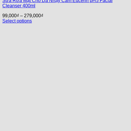
Sữa Rửa Mặt Cho Da Nhạy Cảm Eucerin pH5 Facial
Cleanser 400ml
99,000
₫
–
279,000
₫
Select options