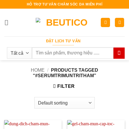
Bỏ
HỖ TRỢ TƯ VẤN CHĂM SÓC DA MIỄN PHÍ
qua
nội
dung
ĐẶT LỊCH TƯ VẤN
Search
for:
HOME
/
PRODUCTS TAGGED
“#SERUMTRIMUNTRITHAM”
FILTER