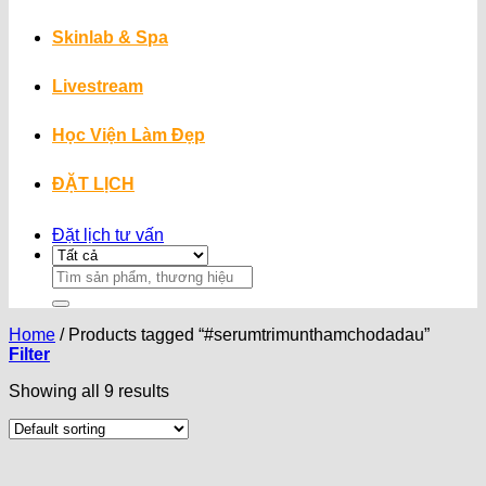
Skinlab & Spa
Livestream
Học Viện Làm Đẹp
ĐẶT LỊCH
Đặt lịch tư vấn
Search
for:
Home
/
Products tagged “#serumtrimunthamchodadau”
Filter
Showing all 9 results