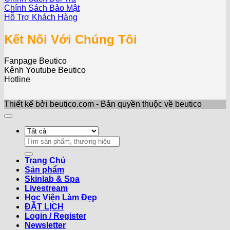
Chính Sách Bảo Mật
Hỗ Trợ Khách Hàng
Kết Nối Với Chúng Tôi
Fanpage Beutico
Kênh Youtube Beutico
Hotline
Thiết kế bởi beutico.com - Bản quyền thuộc về beutico
Search
for:
Trang Chủ
Sản phẩm
Skinlab & Spa
Livestream
Học Viện Làm Đẹp
ĐẶT LỊCH
Login / Register
Newsletter