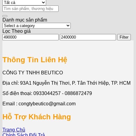
Search
for:
Danh mục sản phẩm
Lọc Theo giá
Min
Max
Filter
price
price
Thông Tin Liên Hệ
CÔNG TY TNHH BEUTICO
Địa chỉ: 93A1 Nguyễn Thị Thơi, P. Tân Thới Hiệp, TP. HCM
Số điện thoại: 0933044257 - 0886872479
Email : congtybeutico@gmail.com
Hỗ Trợ Khách Hàng
Trang Chủ
Chính Sách Đổi Trả