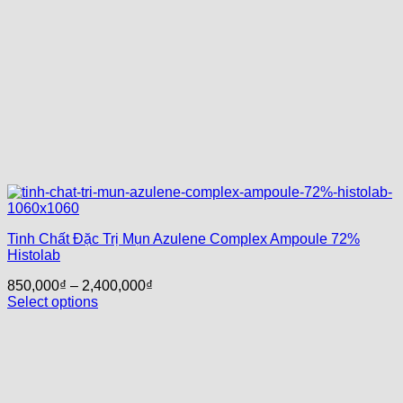
Tinh Chất Đặc Trị Mụn Azulene Complex Ampoule 72%
Histolab
850,000
₫
–
2,400,000
₫
Select options