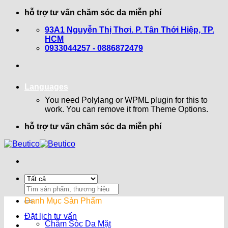
Bỏ
hỗ trợ tư vấn chăm sóc da miễn phí
qua
93A1 Nguyễn Thị Thơi. P. Tân Thới Hiệp, TP.
nội
HCM
dung
0933044257 - 0886872479
Languages
You need Polylang or WPML plugin for this to
work. You can remove it from Theme Options.
hỗ trợ tư vấn chăm sóc da miễn phí
Search
for:
Danh Mục Sản Phẩm
Đặt lịch tư vấn
Chăm Sóc Da Mặt