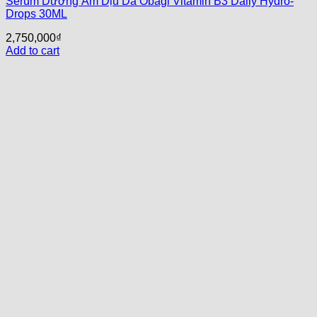
Serum Dưỡng Ẩm Dịu Da Obagi Vitamin B3 Daily Hydro-
Drops 30ML
2,750,000
₫
Add to cart