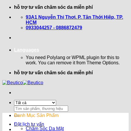
Bỏ
hỗ trợ tư vấn chăm sóc da miễn phí
qua
93A1 Nguyễn Thị Thơi. P. Tân Thới Hiệp, TP.
nội
HCM
dung
0933044257 - 0886872479
Languages
You need Polylang or WPML plugin for this to
work. You can remove it from Theme Options.
hỗ trợ tư vấn chăm sóc da miễn phí
Search
for:
Danh Mục Sản Phẩm
Đặt lịch tư vấn
Chăm Sóc Da Mặt