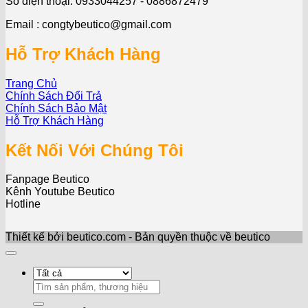
Số điện thoại: 0933044257 - 0886872479
Email : congtybeutico@gmail.com
Hỗ Trợ Khách Hàng
Trang Chủ
Chính Sách Đổi Trả
Chính Sách Bảo Mật
Hỗ Trợ Khách Hàng
Kết Nối Với Chúng Tôi
Fanpage Beutico
Kênh Youtube Beutico
Hotline
Thiết kế bởi beutico.com - Bản quyền thuộc về beutico
Search
for: