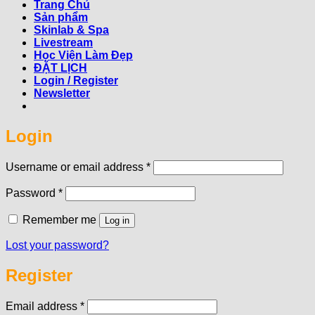
Trang Chủ
Sản phẩm
Skinlab & Spa
Livestream
Học Viện Làm Đẹp
ĐẶT LỊCH
Login / Register
Newsletter
Login
Required
Username or email address
*
Required
Password
*
Remember me
Log in
Lost your password?
Register
Required
Email address
*