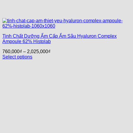
Tinh Chất Dưỡng Ẩm Cấp Ẩm Sâu Hyaluron Complex
Ampoule 62% Histolab
760,000
₫
–
2,025,000
₫
Select options