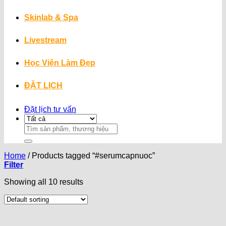
Skinlab & Spa
Livestream
Học Viện Làm Đẹp
ĐẶT LỊCH
Đặt lịch tư vấn
Search
for:
Home
/
Products tagged “#serumcapnuoc”
Filter
Showing all 10 results