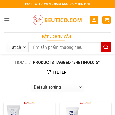
Bỏ
HỖ TRỢ TƯ VẤN CHĂM SÓC DA MIỄN PHÍ
qua
nội
dung
ĐẶT LỊCH TƯ VẤN
Search
for:
HOME
/
PRODUCTS TAGGED “#RETINOL0.5”
FILTER