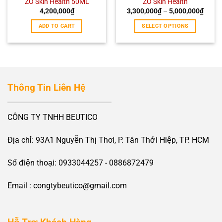
ZO Skin Health 50ML
ZO Skin Health
4,200,000
₫
3,300,000
₫
–
5,000,000
₫
ADD TO CART
SELECT OPTIONS
Thông Tin Liên Hệ
CÔNG TY TNHH BEUTICO
Địa chỉ: 93A1 Nguyễn Thị Thơi, P. Tân Thới Hiệp, TP. HCM
Số điện thoại: 0933044257 - 0886872479
Email : congtybeutico@gmail.com