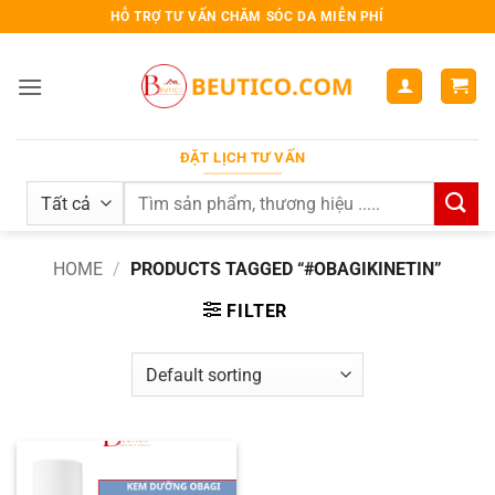
Bỏ
HỖ TRỢ TƯ VẤN CHĂM SÓC DA MIỄN PHÍ
qua
nội
dung
ĐẶT LỊCH TƯ VẤN
Search
for:
HOME
/
PRODUCTS TAGGED “#OBAGIKINETIN”
FILTER