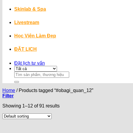
Skinlab & Spa
Livestream
Học Viện Làm Đẹp
ĐẶT LỊCH
Đặt lịch tư vấn
Search
for:
Home
/
Products tagged “#obagi_quan_12”
Filter
Showing 1–12 of 91 results