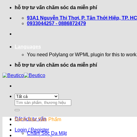
Bỏ
hỗ trợ tư vấn chăm sóc da miễn phí
qua
93A1 Nguyễn Thị Thơi. P. Tân Thới Hiệp, TP. H
nội
0933044257 - 0886872479
dung
Languages
You need Polylang or WPML plugin for this to work
hỗ trợ tư vấn chăm sóc da miễn phí
Search
for:
Đặt lịch tư vấn
Danh Mục Sản Phẩm
Login / Register
Chăm Sóc Da Mặt