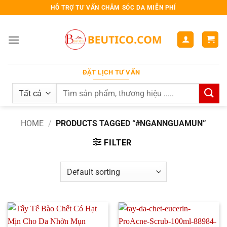
Bỏ
HỖ TRỢ TƯ VẤN CHĂM SÓC DA MIỄN PHÍ
qua
nội
dung
ĐẶT LỊCH TƯ VẤN
Search
for:
HOME
/
PRODUCTS TAGGED “#NGANNGUAMUN”
FILTER