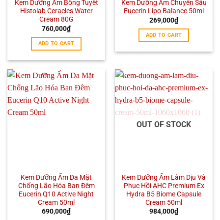
Kem Dưỡng Ẩm Bông Tuyết
Kem Dưỡng Ẩm Chuyên Sâu
Histolab Ceracles Water
Eucerin Lipo Balance 50ml
Cream 80G
269,000
₫
760,000
₫
ADD TO CART
ADD TO CART
OUT OF STOCK
Kem Dưỡng Ẩm Da Mặt
Kem Dưỡng Ẩm Làm Dịu Và
Chống Lão Hóa Ban Đêm
Phục Hồi AHC Premium Ex
Eucerin Q10 Active Night
Hydra B5 Biome Capsule
Cream 50ml
Cream 50ml
690,000
₫
984,000
₫