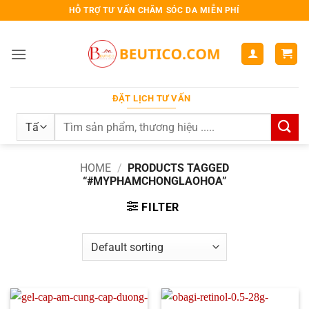
Bỏ
HỖ TRỢ TƯ VẤN CHĂM SÓC DA MIỄN PHÍ
qua
nội
dung
ĐẶT LỊCH TƯ VẤN
Search
for:
HOME
/
PRODUCTS TAGGED
“#MYPHAMCHONGLAOHOA”
FILTER