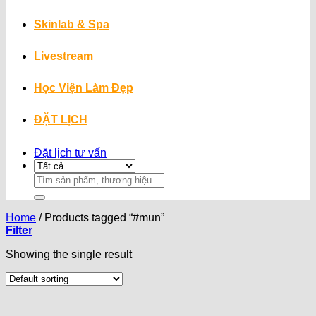
Skinlab & Spa
Livestream
Học Viện Làm Đẹp
ĐẶT LỊCH
Đặt lịch tư vấn
Search
for:
Home
/
Products tagged “#mun”
Filter
Showing the single result