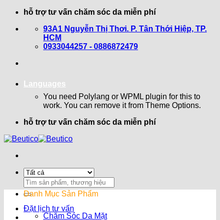
Bỏ
hỗ trợ tư vấn chăm sóc da miễn phí
qua
93A1 Nguyễn Thị Thơi. P. Tân Thới Hiệp, TP.
nội
HCM
dung
0933044257 - 0886872479
Languages
You need Polylang or WPML plugin for this to
work. You can remove it from Theme Options.
hỗ trợ tư vấn chăm sóc da miễn phí
Search
for:
Danh Mục Sản Phẩm
Đặt lịch tư vấn
Chăm Sóc Da Mặt