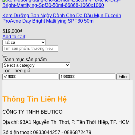
Kem Dưỡng Ban Ngày Dành Cho Da Dầu Mụn Eucerin
ProAcne Day Bright Mattifying SPF30 50ml
519,000
₫
Add to cart
Search
for:
Danh mục sản phẩm
Lọc Theo giá
Min
Max
Filter
price
price
Thông Tin Liên Hệ
CÔNG TY TNHH BEUTICO
Địa chỉ: 93A1 Nguyễn Thị Thơi, P. Tân Thới Hiệp, TP. HCM
Số điện thoại: 0933044257 - 0886872479