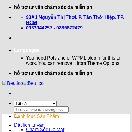
Bỏ
hỗ trợ tư vấn chăm sóc da miễn phí
qua
93A1 Nguyễn Thị Thơi. P. Tân Thới Hiệp, TP.
nội
HCM
dung
0933044257 - 0886872479
Languages
You need Polylang or WPML plugin for this to
work. You can remove it from Theme Options.
hỗ trợ tư vấn chăm sóc da miễn phí
Search
for:
Danh Mục Sản Phẩm
Đặt lịch tư vấn
Chăm Sóc Da Mặt