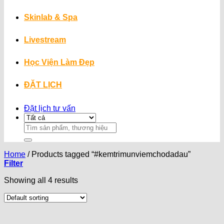
Skinlab & Spa
Livestream
Học Viện Làm Đẹp
ĐẶT LỊCH
Đặt lịch tư vấn
Search
for:
Home
/
Products tagged “#kemtrimunviemchodadau”
Filter
Showing all 4 results