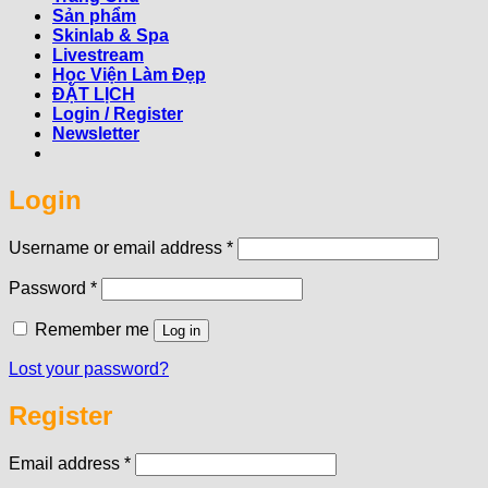
Sản phẩm
Skinlab & Spa
Livestream
Học Viện Làm Đẹp
ĐẶT LỊCH
Login / Register
Newsletter
Login
Required
Username or email address
*
Required
Password
*
Remember me
Log in
Lost your password?
Register
Required
Email address
*