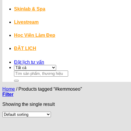
Skinlab & Spa
Livestream
Học Viện Làm Đẹp
ĐẶT LỊCH
Đặt lịch tư vấn
Search
for:
Home
/
Products tagged “#kemmoseo”
Filter
Showing the single result