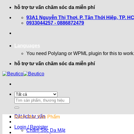
Bỏ
hỗ trợ tư vấn chăm sóc da miễn phí
qua
93A1 Nguyễn Thị Thơi. P. Tân Thới Hiệp, TP. H
nội
0933044257 - 0886872479
dung
Languages
You need Polylang or WPML plugin for this to work
hỗ trợ tư vấn chăm sóc da miễn phí
Search
for:
Đặt lịch tư vấn
Danh Mục Sản Phẩm
Login / Register
Chăm Sóc Da Mặt