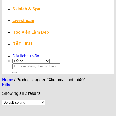
Skinlab & Spa
Livestream
Học Viện Làm Đẹp
ĐẶT LỊCH
Đặt lịch tư vấn
Search
for:
Home
/
Products tagged “#kemmatchotuoi40”
Filter
Showing all 2 results