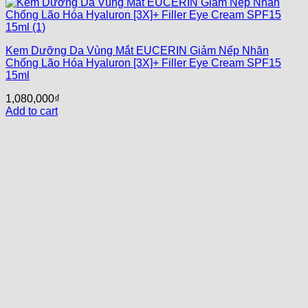
Kem Dưỡng Da Vùng Mắt EUCERIN Giảm Nếp Nhăn
Chống Lão Hóa Hyaluron [3X]+ Filler Eye Cream SPF15
15ml
1,080,000
₫
Add to cart