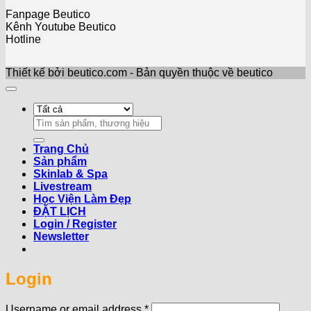
Fanpage Beutico
Kênh Youtube Beutico
Hotline
Thiết kế bởi beutico.com - Bản quyền thuộc về beutico
Search
for:
Trang Chủ
Sản phẩm
Skinlab & Spa
Livestream
Học Viện Làm Đẹp
ĐẶT LỊCH
Login / Register
Newsletter
Login
Required
Username or email address
*