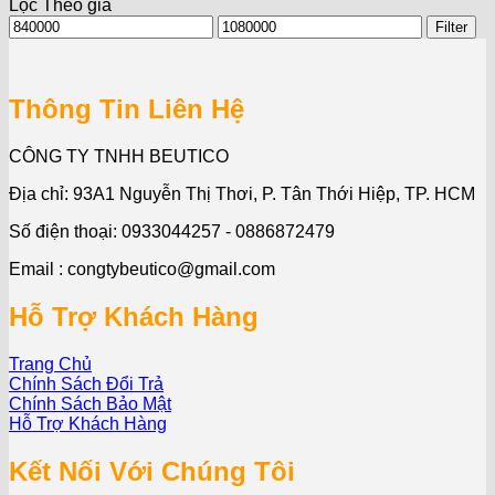
Lọc Theo giá
Min
Max
Filter
price
price
Thông Tin Liên Hệ
CÔNG TY TNHH BEUTICO
Địa chỉ: 93A1 Nguyễn Thị Thơi, P. Tân Thới Hiệp, TP. HCM
Số điện thoại: 0933044257 - 0886872479
Email : congtybeutico@gmail.com
Hỗ Trợ Khách Hàng
Trang Chủ
Chính Sách Đổi Trả
Chính Sách Bảo Mật
Hỗ Trợ Khách Hàng
Kết Nối Với Chúng Tôi