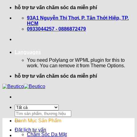
Bỏ
hỗ trợ tư vấn chăm sóc da miễn phí
qua
93A1 Nguyễn Thị Thơi. P. Tân Thới Hiệp, TP.
nội
HCM
dung
0933044257 - 0886872479
Languages
You need Polylang or WPML plugin for this to
work. You can remove it from Theme Options.
hỗ trợ tư vấn chăm sóc da miễn phí
Search
for:
Danh Mục Sản Phẩm
Đặt lịch tư vấn
Chăm Sóc Da Mặt