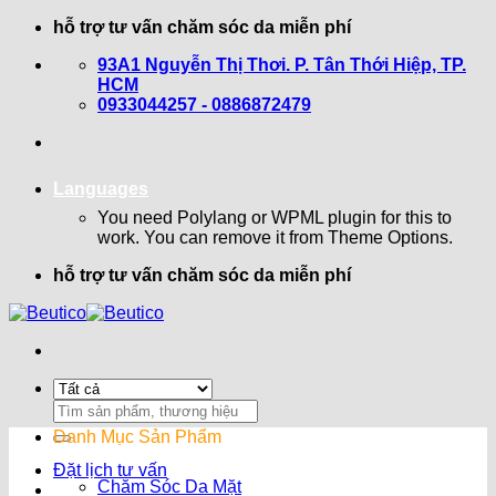
Bỏ
hỗ trợ tư vấn chăm sóc da miễn phí
qua
93A1 Nguyễn Thị Thơi. P. Tân Thới Hiệp, TP.
nội
HCM
dung
0933044257 - 0886872479
Languages
You need Polylang or WPML plugin for this to
work. You can remove it from Theme Options.
hỗ trợ tư vấn chăm sóc da miễn phí
Search
for:
Danh Mục Sản Phẩm
Đặt lịch tư vấn
Chăm Sóc Da Mặt