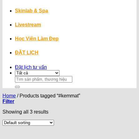
Skinlab & Spa
Livestream
Học Viện Làm Đẹp
ĐẶT LỊCH
Đặt lịch tư vấn
Search
for:
Home
/
Products tagged “#kemmat”
Filter
Showing all 3 results