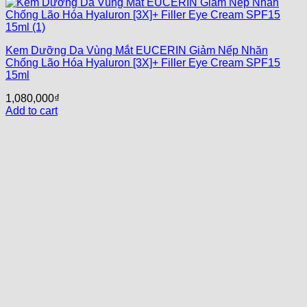
Kem Dưỡng Da Vùng Mắt EUCERIN Giảm Nếp Nhăn
Chống Lão Hóa Hyaluron [3X]+ Filler Eye Cream SPF15
15ml
1,080,000
₫
Add to cart