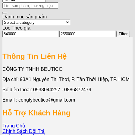
Search
for:
Danh mục sản phẩm
Lọc Theo giá
Min
Max
Filter
price
price
Thông Tin Liên Hệ
CÔNG TY TNHH BEUTICO
Địa chỉ: 93A1 Nguyễn Thị Thơi, P. Tân Thới Hiệp, TP. HCM
Số điện thoại: 0933044257 - 0886872479
Email : congtybeutico@gmail.com
Hỗ Trợ Khách Hàng
Trang Chủ
Chính Sách Đổi Trả