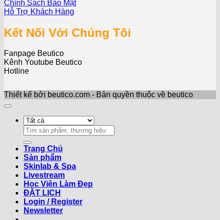
Chính Sách Bảo Mật
Hỗ Trợ Khách Hàng
Kết Nối Với Chúng Tôi
Fanpage Beutico
Kênh Youtube Beutico
Hotline
Thiết kế bởi beutico.com - Bản quyền thuộc về beutico
Search
for:
Trang Chủ
Sản phẩm
Skinlab & Spa
Livestream
Học Viện Làm Đẹp
ĐẶT LỊCH
Login / Register
Newsletter