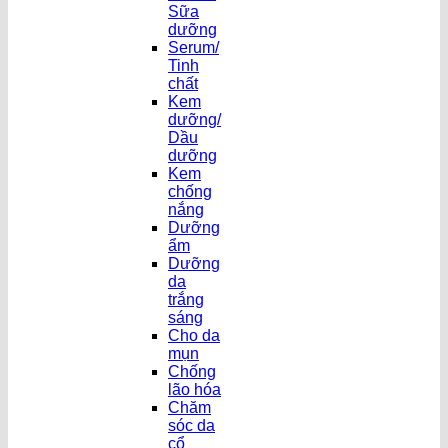
Sữa
dưỡng
Serum/
Tinh
chất
Kem
dưỡng/
Dầu
dưỡng
Kem
chống
nắng
Dưỡng
ẩm
Dưỡng
da
trắng
sáng
Cho da
mụn
Chống
lão hóa
Chăm
sóc da
cổ