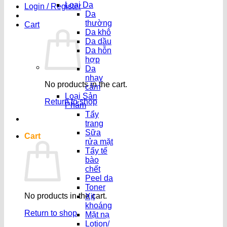
Loại Da
Login / Register
Da
thường
Cart
Da khô
Da dầu
Da hỗn
hợp
Da
nhạy
No products in the cart.
cảm
Loại Sản
Return to shop
Phẩm
Tẩy
trang
Sữa
Cart
rửa mặt
Tẩy tế
bào
chết
Peel da
Toner
No products in the cart.
Xịt
khoáng
Return to shop
Mặt nạ
Lotion/