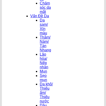
Chăm
sóc da
mắt
Vấn Đề Da
Da
sạm/
Xỉn
màu
Thâm/
Nám/
Tàn
Nhang
Lão
hóa/
Nếp
nhăn
Mụn
Sẹo
mụn
Da khô/
Thiếu
ẩm/
Thiếu
nước
Dầu