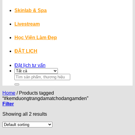
Skinlab & Spa
Livestream
Học Viện Làm Đẹp
ĐẶT LỊCH
Đặt lịch tư vấn
Search
for:
Home
/
Products tagged
“#kemduongtrangdamatchodangamden”
Filter
Showing all 2 results