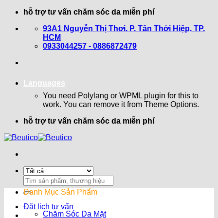
Bỏ
hỗ trợ tư vấn chăm sóc da miễn phí
qua
93A1 Nguyễn Thị Thơi. P. Tân Thới Hiệp, TP.
nội
HCM
dung
0933044257 - 0886872479
Languages
You need Polylang or WPML plugin for this to
work. You can remove it from Theme Options.
hỗ trợ tư vấn chăm sóc da miễn phí
Search
for:
Danh Mục Sản Phẩm
Đặt lịch tư vấn
Chăm Sóc Da Mặt