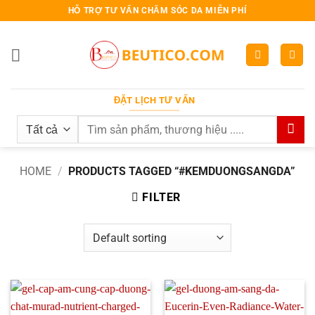
Bỏ
HỖ TRỢ TƯ VẤN CHĂM SÓC DA MIỄN PHÍ
qua
nội
dung
ĐẶT LỊCH TƯ VẤN
Search
for:
HOME
/
PRODUCTS TAGGED “#KEMDUONGSANGDA”
FILTER