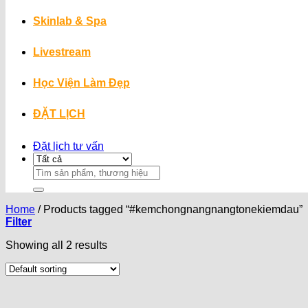
Skinlab & Spa
Livestream
Học Viện Làm Đẹp
ĐẶT LỊCH
Đặt lịch tư vấn
Search
for:
Home
/
Products tagged “#kemchongnangnangtonekiemdau”
Filter
Showing all 2 results