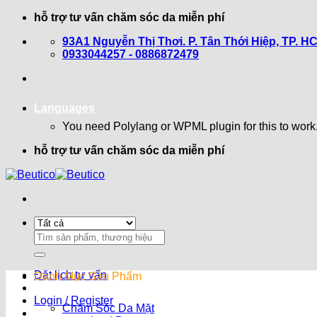
Bỏ
hỗ trợ tư vấn chăm sóc da miễn phí
qua
93A1 Nguyễn Thị Thơi. P. Tân Thới Hiệp, TP. H
nội
0933044257 - 0886872479
dung
Languages
You need Polylang or WPML plugin for this to work
hỗ trợ tư vấn chăm sóc da miễn phí
Search
for:
Đặt lịch tư vấn
Danh Mục Sản Phẩm
Login / Register
Chăm Sóc Da Mặt