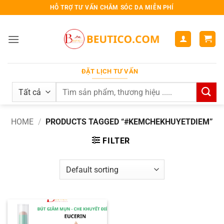
Bỏ
HỖ TRỢ TƯ VẤN CHĂM SÓC DA MIỄN PHÍ
qua
nội
dung
ĐẶT LỊCH TƯ VẤN
Search
for:
HOME
/
PRODUCTS TAGGED “#KEMCHEKHUYETDIEM”
FILTER