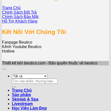
Trang Chủ
Chính Sách Đổi Trả
Chính Sách Bảo Mật
Hỗ Trợ Khách Hàng
Kết Nối Với Chúng Tôi
Fanpage Beutico
Kênh Youtube Beutico
Hotline
Thiết kế bởi beutico.com - Bản quyền thuộc về beutico
Search
for:
Trang Chủ
Sản phẩm
Skinlab & Spa
Livestream
Học Viện Làm Đẹp