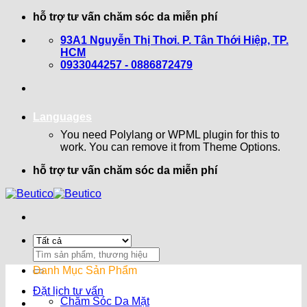
Bỏ
hỗ trợ tư vấn chăm sóc da miễn phí
qua
93A1 Nguyễn Thị Thơi. P. Tân Thới Hiệp, TP.
nội
HCM
dung
0933044257 - 0886872479
Languages
You need Polylang or WPML plugin for this to
work. You can remove it from Theme Options.
hỗ trợ tư vấn chăm sóc da miễn phí
Search
for:
Danh Mục Sản Phẩm
Đặt lịch tư vấn
Chăm Sóc Da Mặt