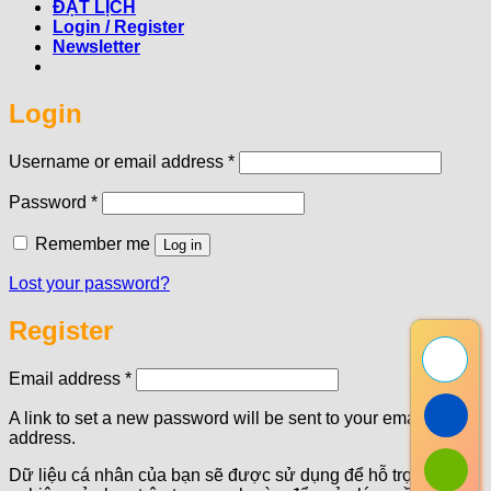
ĐẶT LỊCH
Login / Register
Newsletter
Login
Required
Username or email address
*
Required
Password
*
Remember me
Log in
Lost your password?
Register
Required
Email address
*
A link to set a new password will be sent to your email
address.
Dữ liệu cá nhân của bạn sẽ được sử dụng để hỗ trợ trải