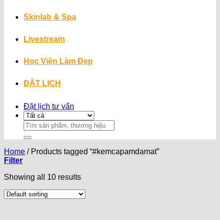
Skinlab & Spa
Livestream
Học Viện Làm Đẹp
ĐẶT LỊCH
Đặt lịch tư vấn
Search
for:
Home
/
Products tagged “#kemcapamdamat”
Filter
Showing all 10 results