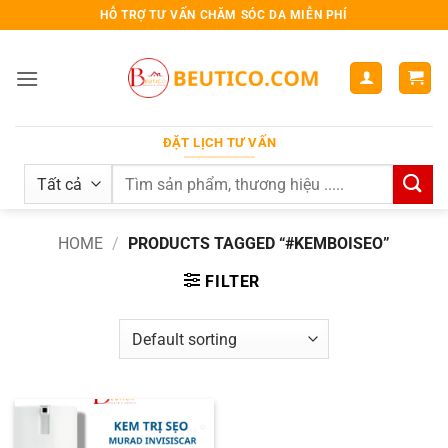
Bỏ
HỖ TRỢ TƯ VẤN CHĂM SÓC DA MIỄN PHÍ
qua
nội
dung
ĐẶT LỊCH TƯ VẤN
Search
for:
HOME
/
PRODUCTS TAGGED “#KEMBOISEO”
FILTER