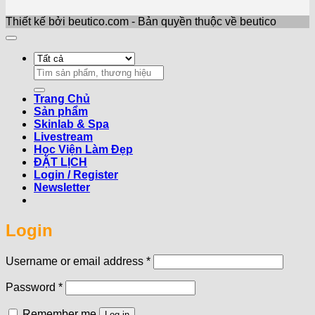
Thiết kế bởi beutico.com - Bản quyền thuộc về beutico
Search
for:
Trang Chủ
Sản phẩm
Skinlab & Spa
Livestream
Học Viện Làm Đẹp
ĐẶT LỊCH
Login / Register
Newsletter
Login
Required
Username or email address
*
Required
Password
*
Remember me
Log in