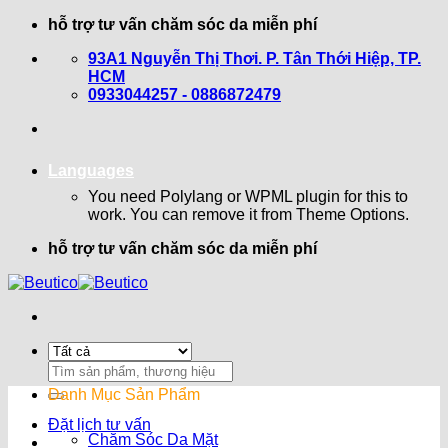
Bỏ
hỗ trợ tư vấn chăm sóc da miễn phí
qua
93A1 Nguyễn Thị Thơi. P. Tân Thới Hiệp, TP.
nội
HCM
dung
0933044257 - 0886872479
Languages
You need Polylang or WPML plugin for this to
work. You can remove it from Theme Options.
hỗ trợ tư vấn chăm sóc da miễn phí
Search
for:
Danh Mục Sản Phẩm
Đặt lịch tư vấn
Chăm Sóc Da Mặt