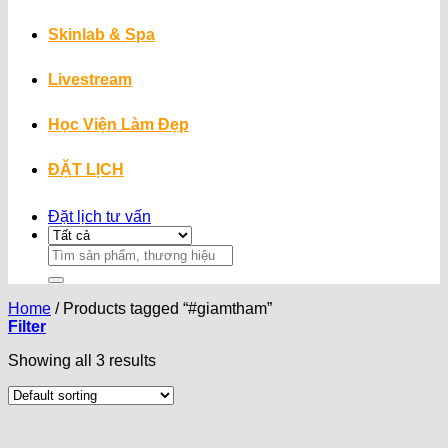
Skinlab & Spa
Livestream
Học Viện Làm Đẹp
ĐẶT LỊCH
Đặt lịch tư vấn
Search
for:
Home
/
Products tagged “#giamtham”
Filter
Showing all 3 results