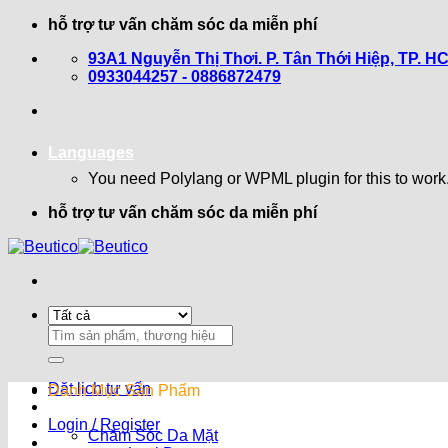
Bỏ
hỗ trợ tư vấn chăm sóc da miễn phí
qua
93A1 Nguyễn Thị Thơi. P. Tân Thới Hiệp, TP. H
nội
0933044257 - 0886872479
dung
Languages
You need Polylang or WPML plugin for this to work
hỗ trợ tư vấn chăm sóc da miễn phí
Search
for:
Đặt lịch tư vấn
Danh Mục Sản Phẩm
Login / Register
Chăm Sóc Da Mặt