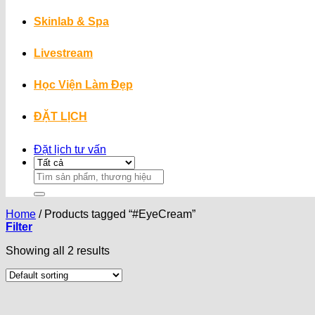
Skinlab & Spa
Livestream
Học Viện Làm Đẹp
ĐẶT LỊCH
Đặt lịch tư vấn
Search
for:
Home
/
Products tagged “#EyeCream”
Filter
Showing all 2 results