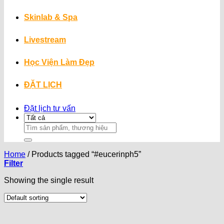
Skinlab & Spa
Livestream
Học Viện Làm Đẹp
ĐẶT LỊCH
Đặt lịch tư vấn
Search
for:
Home
/
Products tagged “#eucerinph5”
Filter
Showing the single result