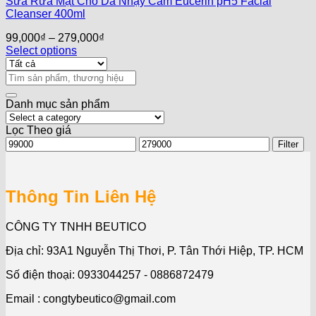
Sữa Rửa Mặt Cho Da Nhạy Cảm Eucerin pH5 Facial
Cleanser 400ml
99,000
₫
–
279,000
₫
Select options
Search
for:
Danh mục sản phẩm
Lọc Theo giá
Min
Max
Filter
price
price
Thông Tin Liên Hệ
CÔNG TY TNHH BEUTICO
Địa chỉ: 93A1 Nguyễn Thị Thơi, P. Tân Thới Hiệp, TP. HCM
Số điện thoại: 0933044257 - 0886872479
Email : congtybeutico@gmail.com