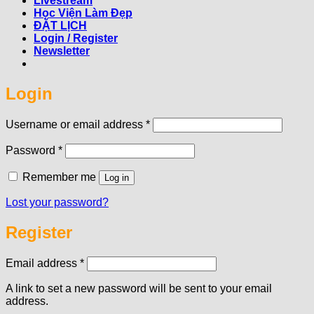
Livestream
Học Viện Làm Đẹp
ĐẶT LỊCH
Login / Register
Newsletter
Login
Required
Username or email address
*
Required
Password
*
Remember me
Log in
Lost your password?
Register
Required
Email address
*
A link to set a new password will be sent to your email
address.