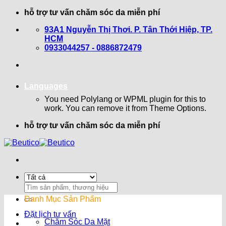
Bỏ
hỗ trợ tư vấn chăm sóc da miễn phí
qua
93A1 Nguyễn Thị Thơi. P. Tân Thới Hiệp, TP.
nội
HCM
dung
0933044257 - 0886872479
Languages
You need Polylang or WPML plugin for this to
work. You can remove it from Theme Options.
hỗ trợ tư vấn chăm sóc da miễn phí
Search
for:
Danh Mục Sản Phẩm
Đặt lịch tư vấn
Chăm Sóc Da Mặt