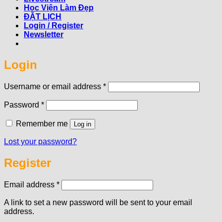
Học Viện Làm Đẹp
ĐẶT LỊCH
Login / Register
Newsletter
Login
Required
Username or email address
*
Required
Password
*
Remember me
Log in
Lost your password?
Register
Required
Email address
*
A link to set a new password will be sent to your email
address.