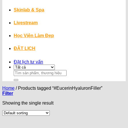
Skinlab & Spa
Livestream
Học Viện Làm Đẹp
ĐẶT LỊCH
Đặt lịch tư vấn
Search
for:
Home
/
Products tagged “#EucerinHyaluronFiller”
Filter
Showing the single result