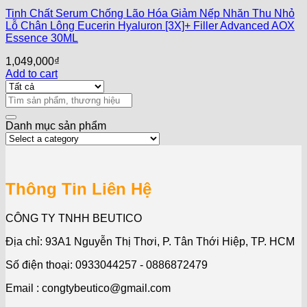
Tinh Chất Serum Chống Lão Hóa Giảm Nếp Nhăn Thu Nhỏ
Lỗ Chân Lông Eucerin Hyaluron [3X]+ Filler Advanced AOX
Essence 30ML
1,049,000
₫
Add to cart
Search
for:
Danh mục sản phẩm
Thông Tin Liên Hệ
CÔNG TY TNHH BEUTICO
Địa chỉ: 93A1 Nguyễn Thị Thơi, P. Tân Thới Hiệp, TP. HCM
Số điện thoại: 0933044257 - 0886872479
Email : congtybeutico@gmail.com