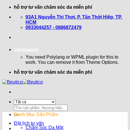
Bỏ
hỗ trợ tư vấn chăm sóc da miễn phí
qua
93A1 Nguyễn Thị Thơi. P. Tân Thới Hiệp, TP.
nội
HCM
dung
0933044257 - 0886872479
Languages
You need Polylang or WPML plugin for this to
work. You can remove it from Theme Options.
hỗ trợ tư vấn chăm sóc da miễn phí
Search
for:
Danh Mục Sản Phẩm
Đặt lịch tư vấn
Chăm Sóc Da Mặt