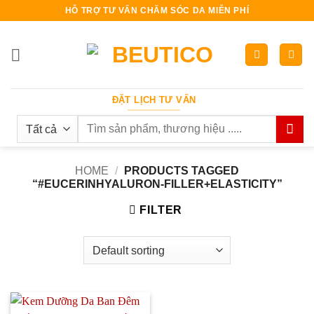
Bỏ
HỖ TRỢ TƯ VẤN CHĂM SÓC DA MIỄN PHÍ
qua
nội
dung
ĐẶT LỊCH TƯ VẤN
Search
for:
HOME
/
PRODUCTS TAGGED
“#EUCERINHYALURON-FILLER+ELASTICITY”
FILTER