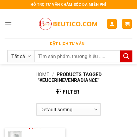
Bỏ
HỖ TRỢ TƯ VẤN CHĂM SÓC DA MIỄN PHÍ
qua
nội
dung
ĐẶT LỊCH TƯ VẤN
Search
for:
HOME
/
PRODUCTS TAGGED
“#EUCERINEVENRADIANCE”
FILTER