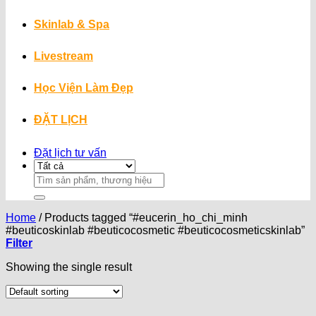
Skinlab & Spa
Livestream
Học Viện Làm Đẹp
ĐẶT LỊCH
Đặt lịch tư vấn
Search
for:
Home
/
Products tagged “#eucerin_ho_chi_minh
#beuticoskinlab #beuticocosmetic #beuticocosmeticskinlab”
Filter
Showing the single result