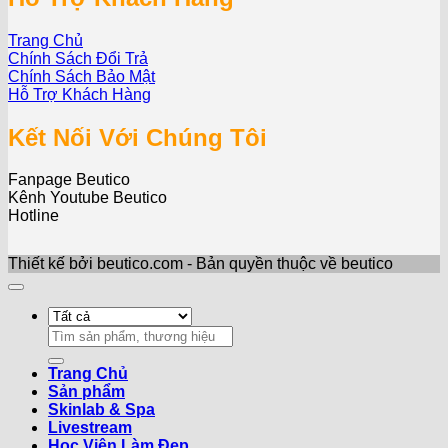
Trang Chủ
Chính Sách Đổi Trả
Chính Sách Bảo Mật
Hỗ Trợ Khách Hàng
Kết Nối Với Chúng Tôi
Fanpage Beutico
Kênh Youtube Beutico
Hotline
Thiết kế bởi beutico.com - Bản quyền thuộc về beutico
Search
for:
Trang Chủ
Sản phẩm
Skinlab & Spa
Livestream
Học Viện Làm Đẹp