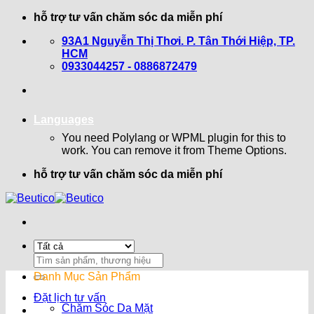
Bỏ
hỗ trợ tư vấn chăm sóc da miễn phí
qua
93A1 Nguyễn Thị Thơi. P. Tân Thới Hiệp, TP.
nội
HCM
dung
0933044257 - 0886872479
Languages
You need Polylang or WPML plugin for this to
work. You can remove it from Theme Options.
hỗ trợ tư vấn chăm sóc da miễn phí
Search
for:
Danh Mục Sản Phẩm
Đặt lịch tư vấn
Chăm Sóc Da Mặt