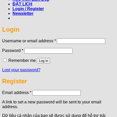
ĐẶT LỊCH
Login / Register
Newsletter
Login
Required
Username or email address
*
Required
Password
*
Remember me
Log in
Lost your password?
Register
Required
Email address
*
A link to set a new password will be sent to your email
address.
Dữ liệu cá nhân của bạn sẽ được sử dụng để hỗ trợ trải