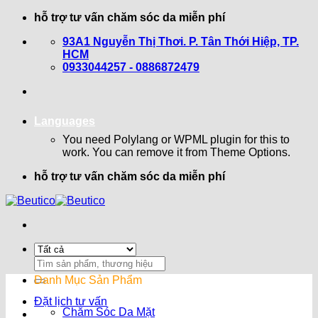
Bỏ
hỗ trợ tư vấn chăm sóc da miễn phí
qua
93A1 Nguyễn Thị Thơi. P. Tân Thới Hiệp, TP.
nội
HCM
dung
0933044257 - 0886872479
Languages
You need Polylang or WPML plugin for this to
work. You can remove it from Theme Options.
hỗ trợ tư vấn chăm sóc da miễn phí
Search
for:
Danh Mục Sản Phẩm
Đặt lịch tư vấn
Chăm Sóc Da Mặt