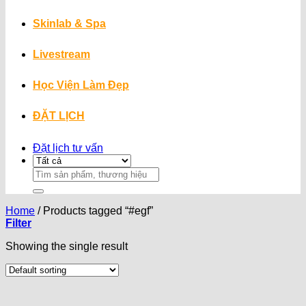
Skinlab & Spa
Livestream
Học Viện Làm Đẹp
ĐẶT LỊCH
Đặt lịch tư vấn
Search
for:
Home
/
Products tagged “#egf”
Filter
Showing the single result