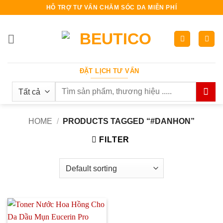
Bỏ
HỖ TRỢ TƯ VẤN CHĂM SÓC DA MIỄN PHÍ
qua
nội
dung
ĐẶT LỊCH TƯ VẤN
Search
for:
HOME
/
PRODUCTS TAGGED “#DANHON”
FILTER