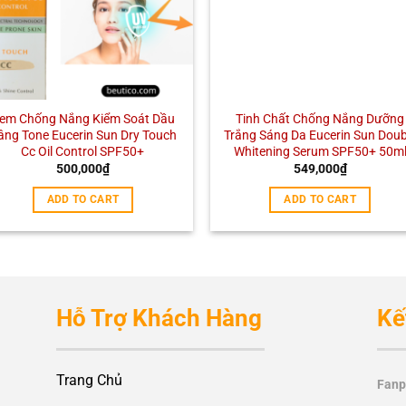
em Chống Nắng Kiểm Soát Dầu
Tinh Chất Chống Nắng Dưỡng
âng Tone Eucerin Sun Dry Touch
Trắng Sáng Da Eucerin Sun Doub
Cc Oil Control SPF50+
Whitening Serum SPF50+ 50m
500,000
₫
549,000
₫
ADD TO CART
ADD TO CART
Hỗ Trợ Khách Hàng
Kế
Trang Chủ
Fanp