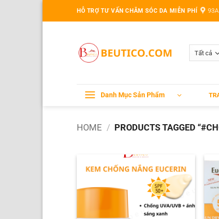
Bỏ
93A
HỖ TRỢ TƯ VẤN CHĂM SÓC DA MIỄN PHÍ
qua
nội
dung
Danh Mục Sản Phẩm
TR
HOME
/
PRODUCTS TAGGED “#C