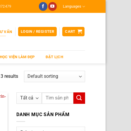
872479
Languages
LOGIN / REGISTER
CART
TƯ VẤN
HỌC VIỆN LÀM ĐẸP
ĐẶT LỊCH
3 results
Search
for:
DANH MỤC SẢN PHẨM