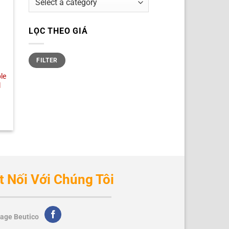
LỌC THEO GIÁ
Min
Max
FILTER
price
price
le
l
t Nối Với Chúng Tôi
age Beutico