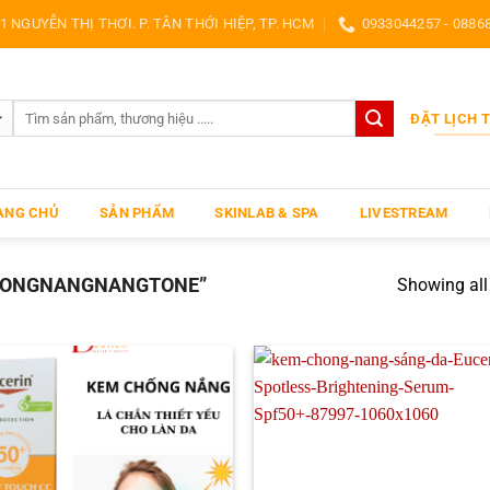
1 NGUYỄN THỊ THƠI. P. TÂN THỚI HIỆP, TP. HCM
0933044257 - 0886
Search
ĐẶT LỊCH 
for:
ANG CHỦ
SẢN PHẨM
SKINLAB & SPA
LIVESTREAM
HONGNANGNANGTONE”
Showing all 