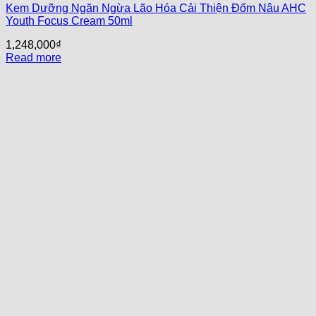
Kem Dưỡng Ngăn Ngừa Lão Hóa Cải Thiện Đốm Nâu AHC
Youth Focus Cream 50ml
1,248,000
₫
Read more