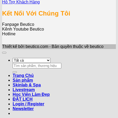
Hỗ Trợ Khách Hàng
Kết Nối Với Chúng Tôi
Fanpage Beutico
Kênh Youtube Beutico
Hotline
Thiết kế bởi beutico.com - Bản quyền thuộc về beutico
Search
for:
Trang Chủ
Sản phẩm
Skinlab & Spa
Livestream
Học Viện Làm Đẹp
ĐẶT LỊCH
Login / Register
Newsletter