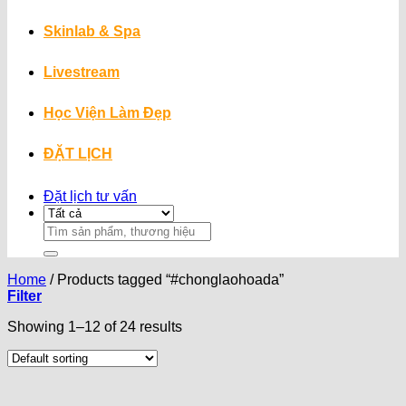
Skinlab & Spa
Livestream
Học Viện Làm Đẹp
ĐẶT LỊCH
Đặt lịch tư vấn
Search
for:
Home
/
Products tagged “#chonglaohoada”
Filter
Showing 1–12 of 24 results