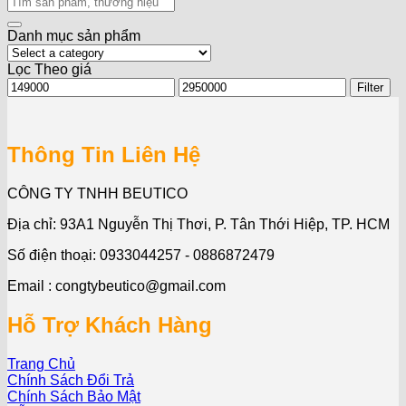
for:
Danh mục sản phẩm
Lọc Theo giá
Min
Max
Filter
price
price
Thông Tin Liên Hệ
CÔNG TY TNHH BEUTICO
Địa chỉ: 93A1 Nguyễn Thị Thơi, P. Tân Thới Hiệp, TP. HCM
Số điện thoại: 0933044257 - 0886872479
Email : congtybeutico@gmail.com
Hỗ Trợ Khách Hàng
Trang Chủ
Chính Sách Đổi Trả
Chính Sách Bảo Mật