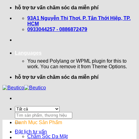
Bỏ
hỗ trợ tư vấn chăm sóc da miễn phí
qua
93A1 Nguyễn Thị Thơi. P. Tân Thới Hiệp, TP.
nội
HCM
dung
0933044257 - 0886872479
Languages
You need Polylang or WPML plugin for this to
work. You can remove it from Theme Options.
hỗ trợ tư vấn chăm sóc da miễn phí
Search
for:
Danh Mục Sản Phẩm
Đặt lịch tư vấn
Chăm Sóc Da Mặt