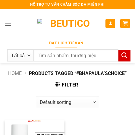
Bỏ
HỖ TRỢ TƯ VẤN CHĂM SÓC DA MIỄN PHÍ
qua
nội
dung
ĐẶT LỊCH TƯ VẤN
Search
for:
HOME
/
PRODUCTS TAGGED “#BHAPAULA’SCHOICE”
FILTER