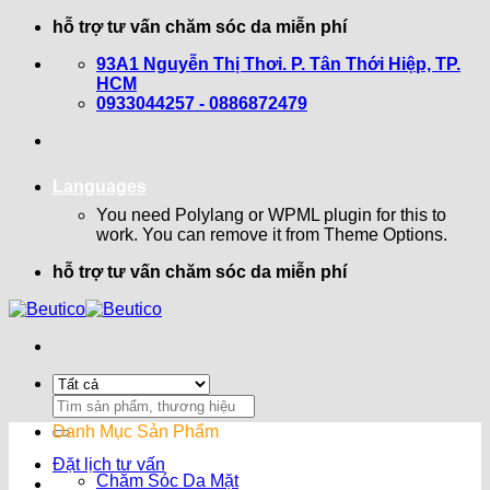
Bỏ
hỗ trợ tư vấn chăm sóc da miễn phí
qua
93A1 Nguyễn Thị Thơi. P. Tân Thới Hiệp, TP.
nội
HCM
dung
0933044257 - 0886872479
Languages
You need Polylang or WPML plugin for this to
work. You can remove it from Theme Options.
hỗ trợ tư vấn chăm sóc da miễn phí
Search
for:
Danh Mục Sản Phẩm
Đặt lịch tư vấn
Chăm Sóc Da Mặt