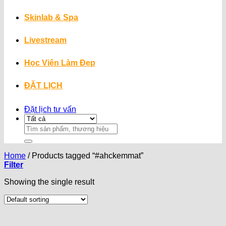
Skinlab & Spa
Livestream
Học Viện Làm Đẹp
ĐẶT LỊCH
Đặt lịch tư vấn
Search
for:
Home
/
Products tagged “#ahckemmat”
Filter
Showing the single result