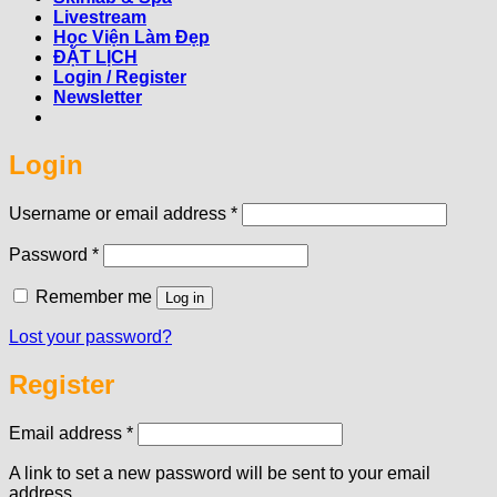
Livestream
Học Viện Làm Đẹp
ĐẶT LỊCH
Login / Register
Newsletter
Login
Required
Username or email address
*
Required
Password
*
Remember me
Log in
Lost your password?
Register
Required
Email address
*
A link to set a new password will be sent to your email
address.